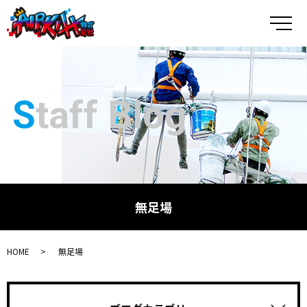
メ
Staff Blog
無足場
HOME
無足場