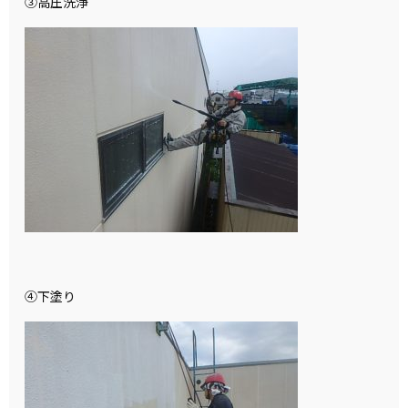
③高圧洗浄
④下塗り