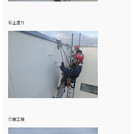
⑥上塗り
⑦施工後