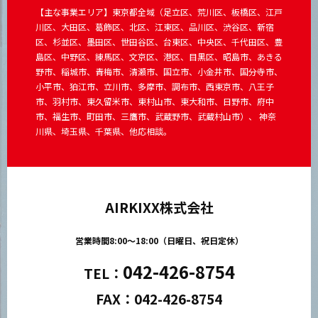
【主な事業エリア】東京都全域（足立区、荒川区、板橋区、江戸
川区、大田区、葛飾区、北区、江東区、品川区、渋谷区、新宿
区、杉並区、墨田区、世田谷区、台東区、中央区、千代田区、豊
島区、中野区、練馬区、文京区、港区、目黒区、昭島市、あきる
野市、稲城市、青梅市、清瀬市、国立市、小金井市、国分寺市、
小平市、狛江市、立川市、多摩市、調布市、西東京市、八王子
市、羽村市、東久留米市、東村山市、東大和市、日野市、府中
市、福生市、町田市、三鷹市、武蔵野市、武蔵村山市）、 神奈
川県、埼玉県、千葉県、他応相談。
AIRKIXX株式会社
営業時間8:00～18:00（日曜日、祝日定休）
042-426-8754
TEL：
FAX：042-426-8754