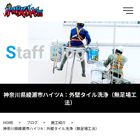
メ
Staff Blog
神奈川県綾瀬市ハイツA：外壁タイル洗浄（無足場工
法）
HOME
ブログ
施工紹介
神奈川県綾瀬市ハイツA：外壁タイル洗浄（無足場工法）