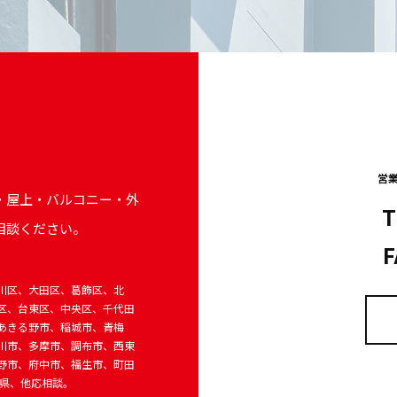
営業
・屋上・バルコニー・外
T
相談ください。
F
川区、大田区、葛飾区、北
区、台東区、中央区、千代田
あきる野市、稲城市、青梅
川市、多摩市、調布市、西東
野市、府中市、福生市、町田
葉県、他応相談。