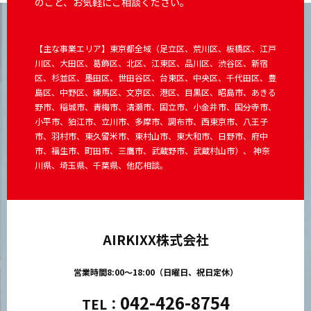
のこと、お気軽にご相談ください。
【主な事業エリア】東京都全域（足立区、荒川区、板橋区、江戸
川区、大田区、葛飾区、北区、江東区、品川区、渋谷区、新宿
区、杉並区、墨田区、世田谷区、台東区、中央区、千代田区、豊
島区、中野区、練馬区、文京区、港区、目黒区、昭島市、あきる
野市、稲城市、青梅市、清瀬市、国立市、小金井市、国分寺市、
小平市、狛江市、立川市、多摩市、調布市、西東京市、八王子
市、羽村市、東久留米市、東村山市、東大和市、日野市、府中
市、福生市、町田市、三鷹市、武蔵野市、武蔵村山市）、 神奈
川県、埼玉県、千葉県、他応相談。
AIRKIXX株式会社
営業時間8:00～18:00（日曜日、祝日定休）
042-426-8754
TEL：