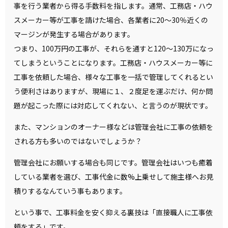
事を行う業者から得る手数料を指します。通常、工務店・ハウ
スメーカー等が工事を請けた場合、各業者に20～30％近くの
マージンが発生する場合があります。
つまり、100万円の工事が、それらを通すと120～130万になっ
てしまうということになります。工務店・ハウスメーカー等に
工事を依頼した場合、様々な工事を一括で管理してくれるとい
う便利さはありますが、現場に１、２度足を運ぶだけ、何か問
題が起こった際には対応してくれない、と言うのが現状です。
また、マンションのオーナー様などは管理会社に工事の依頼を
される方も多いのではないでしょうか？
管理会社にお願いする場合も同じです。管理会社はいつも癒着
している業者を選び、工事代金に数%上乗せして施主様へお見
積りするなんていう事もあります。
という事で、工事料金を安く抑える裏技は「直接職人に工事依
頼をする」です。