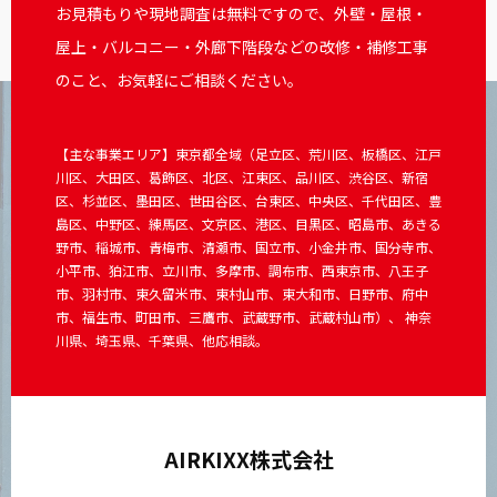
お見積もりや現地調査は無料ですので、外壁・屋根・
屋上・バルコニー・外廊下階段などの改修・補修工事
のこと、お気軽にご相談ください。
【主な事業エリア】東京都全域（足立区、荒川区、板橋区、江戸
川区、大田区、葛飾区、北区、江東区、品川区、渋谷区、新宿
区、杉並区、墨田区、世田谷区、台東区、中央区、千代田区、豊
島区、中野区、練馬区、文京区、港区、目黒区、昭島市、あきる
野市、稲城市、青梅市、清瀬市、国立市、小金井市、国分寺市、
小平市、狛江市、立川市、多摩市、調布市、西東京市、八王子
市、羽村市、東久留米市、東村山市、東大和市、日野市、府中
市、福生市、町田市、三鷹市、武蔵野市、武蔵村山市）、 神奈
川県、埼玉県、千葉県、他応相談。
AIRKIXX株式会社