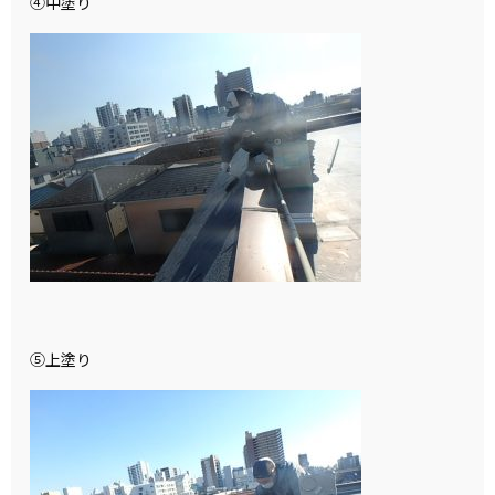
④中塗り
⑤上塗り