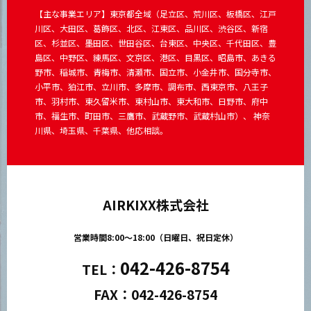
【主な事業エリア】東京都全域（足立区、荒川区、板橋区、江戸
川区、大田区、葛飾区、北区、江東区、品川区、渋谷区、新宿
区、杉並区、墨田区、世田谷区、台東区、中央区、千代田区、豊
島区、中野区、練馬区、文京区、港区、目黒区、昭島市、あきる
野市、稲城市、青梅市、清瀬市、国立市、小金井市、国分寺市、
小平市、狛江市、立川市、多摩市、調布市、西東京市、八王子
市、羽村市、東久留米市、東村山市、東大和市、日野市、府中
市、福生市、町田市、三鷹市、武蔵野市、武蔵村山市）、 神奈
川県、埼玉県、千葉県、他応相談。
AIRKIXX株式会社
営業時間8:00～18:00（日曜日、祝日定休）
042-426-8754
TEL：
FAX：042-426-8754