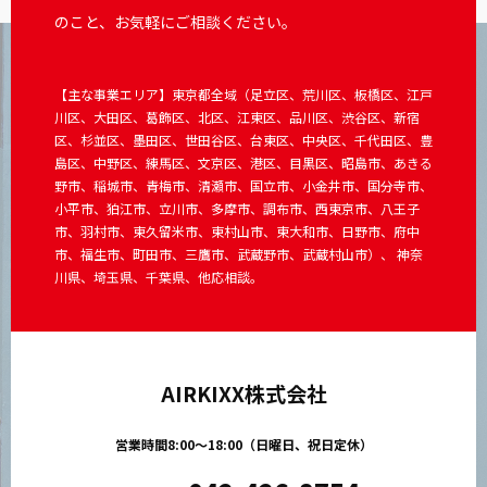
のこと、お気軽にご相談ください。
【主な事業エリア】東京都全域（足立区、荒川区、板橋区、江戸
川区、大田区、葛飾区、北区、江東区、品川区、渋谷区、新宿
区、杉並区、墨田区、世田谷区、台東区、中央区、千代田区、豊
島区、中野区、練馬区、文京区、港区、目黒区、昭島市、あきる
野市、稲城市、青梅市、清瀬市、国立市、小金井市、国分寺市、
小平市、狛江市、立川市、多摩市、調布市、西東京市、八王子
市、羽村市、東久留米市、東村山市、東大和市、日野市、府中
市、福生市、町田市、三鷹市、武蔵野市、武蔵村山市）、 神奈
川県、埼玉県、千葉県、他応相談。
AIRKIXX株式会社
営業時間8:00～18:00（日曜日、祝日定休）