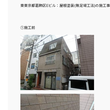
東東京都葛飾区Eビル：屋根塗装(無足場工法)の施工
①施工前