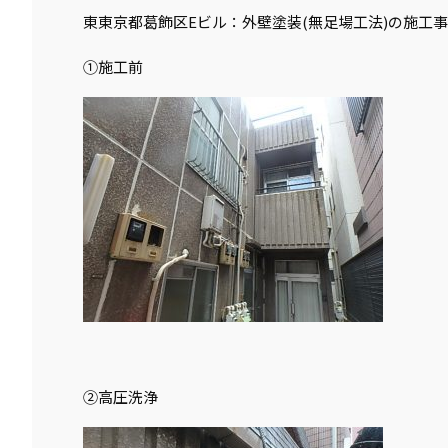
東東京都葛飾区Eビル：外壁塗装(無足場工法)の施工
①施工前
②高圧洗浄